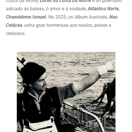
Costa da Morte,
Luces da Costa Da Morte
e un poemario
adicado ás baleas, ó amor e á soidade,
Atlántico Norte,
Chamádeme Ismael
. No 2025, un álbum ilustrado,
Nao
Cetácea
, unha gran homenaxe aos navíos, peixes e
cetáceos.