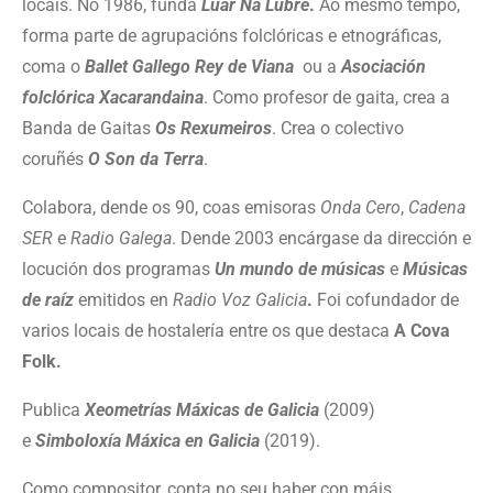
locais. No 1986, funda
Luar Na Lubre
.
Ao mesmo tempo,
forma parte de agrupacións folclóricas e etnográficas,
coma o
Ballet Gallego Rey de Viana
ou a
Asociación
folclórica Xacarandaina
. Como profesor de gaita, crea a
Banda de Gaitas
Os Rexumeiros
. Crea o colectivo
coruñés
O Son da Terra
.
Colabora, dende os 90, coas emisoras
Onda Cero
,
Cadena
SER
e
Radio Galega
. Dende 2003 encárgase da dirección e
locución dos programas
Un mundo de músicas
e
Músicas
de raíz
emitidos en
Radio Voz Galicia
.
Foi cofundador de
varios locais de hostalería entre os que destaca
A Cova
Folk.
Publica
Xeometrías Máxicas de Galicia
(2009)
e
Simboloxía Máxica en Galicia
(2019).
Como compositor, conta no seu haber con máis