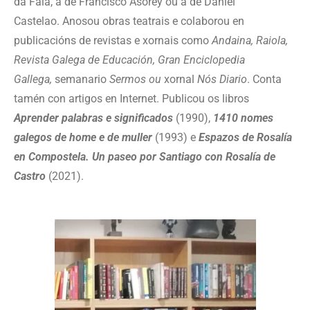
da Fala, a de Francisco Asorey ou a de Daniel
Castelao.
Anosou obras teatrais
e
colaborou en
publicacións
de revistas e xornais como
Andaina,
Raiola,
Revista Galega de Educación, Gran Enciclopedia
Gallega,
semanario
Sermos ou
xornal
Nós Diario
. Conta
tamén con artigos en Internet. Publicou os libros
Aprender palabras e significados
(1990),
1410 nomes
galegos de home e de muller
(1993) e
Espazos de Rosalía
en Compostela. Un paseo por Santiago con Rosalía de
Castro
(2021).