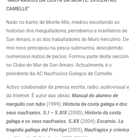
"NAUFRAXIOS DA COSTA DA MORTE. EPICENTRO
CAMELLE"
Nado no barrio de Monte Alto, medrou escoitando as
historias dos mergulladores, percebeiros e mariñeiros de
San Amaro, e as dos traballadores do Muro herculino. De
moi novo principiou na pesca submarina, descubrindo
numerosos restos de pecios. Formou parte desta sección
no Clube do Mar de San Amaro. Actualmente, é o
presidente da AC Naufraxios Galegos de Camelle.
Activo colaborador da prensa escrita, radio, audiovisual e
da Internet. É autor das obras:
Manual do alumno de
mergullo con tubo
(1999);
Historia da costa galega e dos
seus naufraxios. S.I – S.XIX
(2000);
Historia da costa
galega e os seus naufraxios. S.XX
(2004);
Escarnio. La
tragedia gallega del Prestige
(2005);
Naufragios y crónica