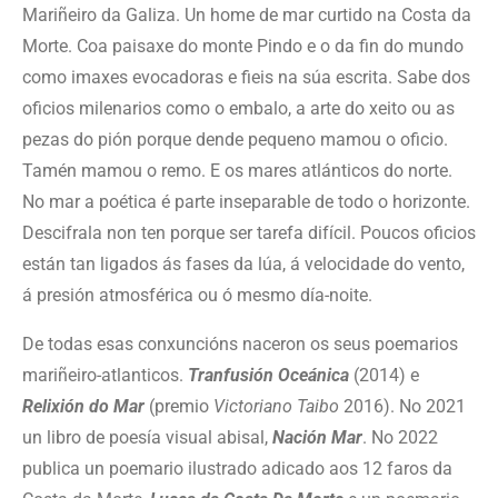
Mariñeiro da Galiza. Un home de mar curtido na Costa da
Morte. Coa paisaxe do monte Pindo e o da fin do mundo
como imaxes evocadoras e fieis na súa escrita. Sabe dos
oficios milenarios como o embalo, a arte do xeito ou as
pezas do pión porque dende pequeno mamou o oficio.
Tamén mamou o remo. E os mares atlánticos do norte.
No mar a poética é parte inseparable de todo o horizonte.
Descifrala non ten porque ser tarefa difícil. Poucos oficios
están tan ligados ás fases da lúa, á velocidade do vento,
á presión atmosférica ou ó mesmo día-noite.
De todas esas conxuncións naceron os seus poemarios
mariñeiro-atlanticos.
Tranfusión Oceánica
(2014) e
Relixión do Mar
(premio
Victoriano Taibo
2016). No 2021
un libro de poesía visual abisal,
Nación Mar
. No 2022
publica un poemario ilustrado adicado aos 12 faros da