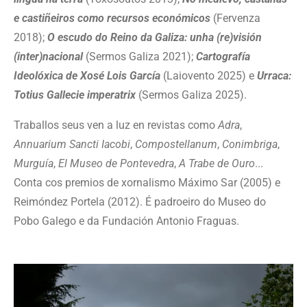
e castiñeiros como recursos económicos
(Fervenza
2018);
O escudo do Reino da Galiza: unha (re)visión
(inter)nacional
(Sermos Galiza 2021);
Cartografía
Ideolóxica de Xosé Lois García
(Laiovento 2025) e
Urraca:
Totius Gallecie imperatrix
(Sermos Galiza 2025).
Traballos seus ven a luz en revistas como
Adra
,
Annuarium Sancti Iacobi
,
Compostellanum
,
Conimbriga
,
Murguía
,
El Museo de Pontevedra
,
A Trabe de Ouro
...
Conta cos premios de xornalismo Máximo Sar (2005) e
Reimóndez Portela (2012). É padroeiro do Museo do
Pobo Galego e da Fundación Antonio Fraguas.