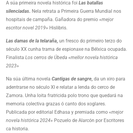
A súa primeira novela histórica foi
Las batallas
silenciadas
.
Nela
retrata a Prime
i
ra Guerra
M
undial nos
hospita
i
s de campaña. Ga
ñ
adora d
o
premio «
mejor
escritor novel 2019
» Hislibris.
Las damas de la telaraña
,
un fresco d
o
prime
i
r
o
ter
z
o d
o
século
XX c
unha
trama de espiona
x
e
n
a Bél
x
ica ocupada.
Finalista
Los cerros de Úbeda
«
mellor novela histórica
2023
»
Na
súa
última novela
Cantigas de sangre
,
da un
x
iro para
a
de
ntrarse
no século
XI
e
relatar a lenda d
o
cerco de
Zamora. Un
h
a l
oit
a fratricida po
lo
trono que quedará
n
a
memoria colectiva
grazas ó
canto d
o
s
xo
glares.
Publicada por editorial Edhasa y premiada como «
mejor
novela histórica 2024
» Pozuelo de Alarcón por Escritores
ca historia.