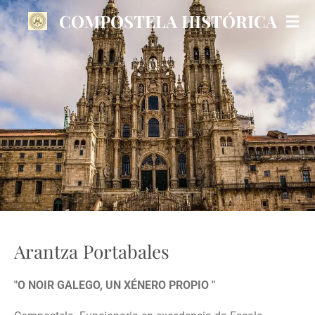
Ir
COMPOSTELA HISTÓRICA
al
contenido
principal
Arantza Portabales
"O NOIR GALEGO, UN XÉNERO PROPIO "