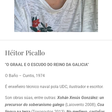
Héitor Picallo
"O GRAAL E O ESCUDO DO REINO DA GALICIA"
O Baño – Cuntis, 1974
É enxeñeiro técnico naval pola UDC, ilustrador e escritor.
Son obras súas, entre outras:
Xohán Xesús González: un
precursor do soberanismo galego
(Laiovento 2008);
Coa
lingua na terra
(Toxosoutos 2013),
No medievo, castañas