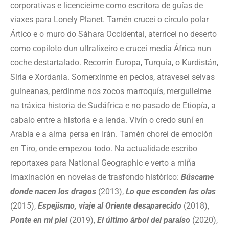
corporativas e licencieime como escritora de guías de
viaxes para Lonely Planet. Tamén crucei o círculo polar
Ártico e o muro do Sáhara Occidental, aterricei no deserto
como copiloto dun ultralixeiro e crucei media África nun
coche destartalado. Recorrín Europa, Turquía, o Kurdistán,
Siria e Xordania. Somerxinme en pecios, atravesei selvas
guineanas, perdinme nos zocos marroquís, mergulleime
na tráxica historia de Sudáfrica e no pasado de Etiopía, a
cabalo entre a historia e a lenda. Vivín o credo suní en
Arabia e a alma persa en Irán. Tamén chorei de emoción
en Tiro, onde empezou todo. Na actualidade escribo
reportaxes para National Geographic e verto a miña
imaxinación en novelas de trasfondo histórico:
Búscame
donde nacen los dragos
(2013),
Lo que esconden las olas
(2015),
Espejismo, viaje al Oriente desaparecido
(2018),
Ponte en mi piel
(2019),
El último árbol del paraíso
(2020),