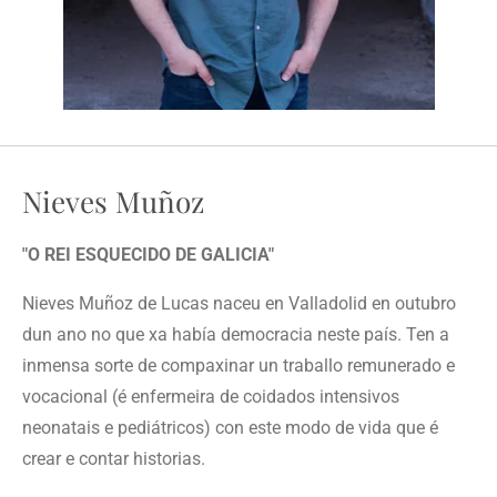
Nieves Muñoz
"O REI ESQUECIDO DE GALICIA"
Nieves Muñoz de Lucas naceu en Valladolid en outubro
du
n a
no
no
que
xa
había democracia neste país.
Ten
a
inmensa s
or
te de compa
x
inar un traba
ll
o remunerado
e
v
ocacional
(é
enferme
i
ra de c
o
idados intensivos
neonata
i
s
e
pediátricos
)
con este modo de vida que
é
crear
e
contar historias.