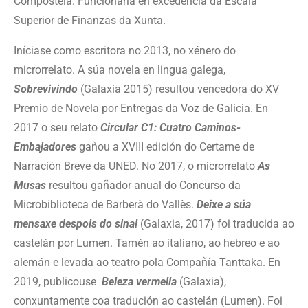
Compostela. Funcionaria en excedencia da Escala
Superior de Finanzas da Xunta.
Iníciase como escritora no 2013, no xénero do
microrrelato. A súa novela en lingua galega,
Sobrevivindo
(Galaxia 2015) resultou vencedora do XV
Premio de Novela por Entregas da Voz de Galicia. En
2017 o seu relato
Circular C1: Cuatro Caminos-
Embajadores
gañou a XVIII edición do Certame de
Narración Breve da UNED. No 2017, o microrrelato
As
Musas
resultou gañador anual do Concurso da
Microbiblioteca de Barberà do Vallès.
Deixe a súa
mensaxe despois do sinal
(Galaxia, 2017) foi traducida ao
castelán por Lumen. Tamén ao italiano, ao hebreo e ao
alemán e levada ao teatro pola Compañía Tanttaka. En
2019, publicouse
Beleza vermella
(Galaxia),
conxuntamente coa tradución ao castelán (Lumen). Foi